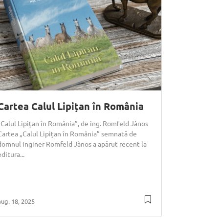
Cartea Calul Lipițan în România
„Calul Lipițan în România”, de ing. Romfeld Jànos
Cartea „Calul Lipițan în România” semnată de
domnul inginer Romfeld Jànos a apărut recent la
editura...
aug. 18, 2025