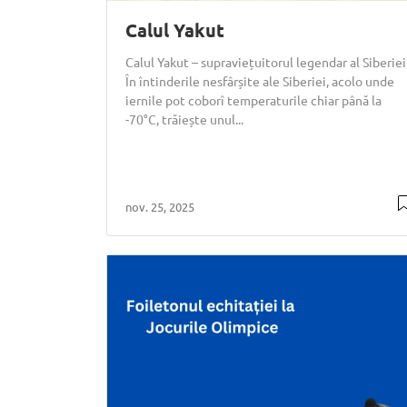
Calul Yakut
Calul Yakut – supraviețuitorul legendar al Siberiei
În întinderile nesfârșite ale Siberiei, acolo unde
iernile pot coborî temperaturile chiar până la
-70°C, trăiește unul...
nov. 25, 2025