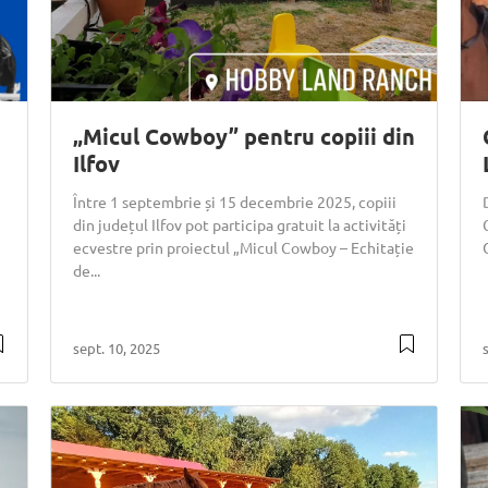
„Micul Cowboy” pentru copiii din
Ilfov
Între 1 septembrie și 15 decembrie 2025, copiii
din județul Ilfov pot participa gratuit la activități
ecvestre prin proiectul „Micul Cowboy – Echitație
de...
sept. 10, 2025