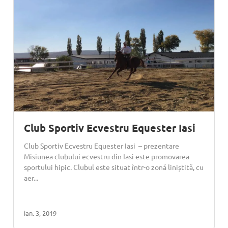
Club Sportiv Ecvestru Equester Iasi
Club Sportiv Ecvestru Equester Iasi – prezentare
Misiunea clubului ecvestru din Iasi este promovarea
sportului hipic. Clubul este situat într-o zonă liniștită, cu
aer...
ian. 3, 2019