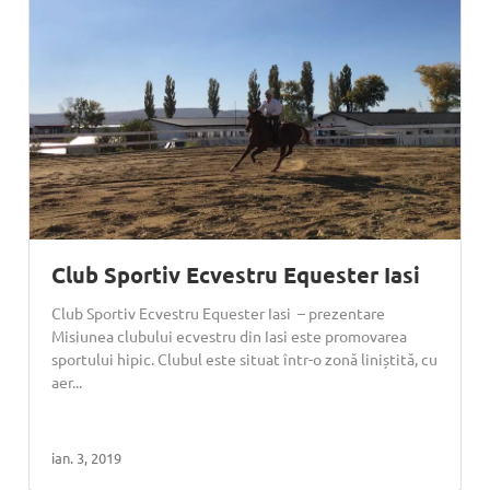
Club Sportiv Ecvestru Equester Iasi
Club Sportiv Ecvestru Equester Iasi – prezentare
Misiunea clubului ecvestru din Iasi este promovarea
sportului hipic. Clubul este situat într-o zonă liniștită, cu
aer...
ian. 3, 2019