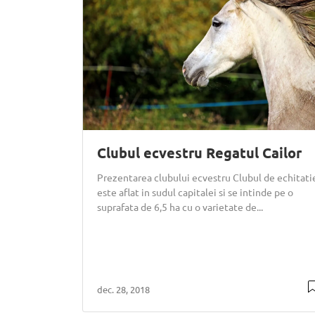
Clubul ecvestru Regatul Cailor
Prezentarea clubului ecvestru Clubul de echitati
este aflat in sudul capitalei si se intinde pe o
suprafata de 6,5 ha cu o varietate de...
dec. 28, 2018