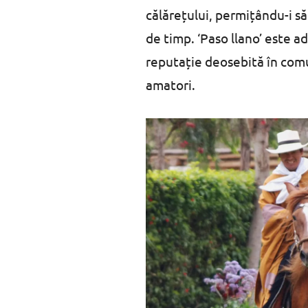
călărețului, permițându-i să
de timp. ‘Paso llano’ este ad
reputație deosebită în comu
amatori.