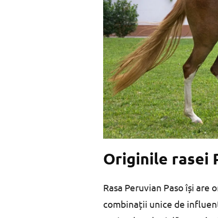
Originile rasei
Rasa Peruvian Paso își are or
combinații unice de influenț