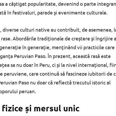
rasa a câștigat popularitate, devenind o parte integra
izată în festivaluri, parade și evenimente culturale.
, diverse culturi native au contribuit, de asemenea, l
rase. Abordările tradiționale de creștere și îngrijire 
 generație în generație, menținând vii practicile care
leganța Peruvian Paso. În prezent, această rasă este
a sa nu doar în Peru, ci și la nivel internațional, fii
le peruviene, care continuă să fascineze iubitorii de c
Peruvian Paso nu doar că reflectă trecutul istoric al
 poporului peruan.
 fizice și mersul unic