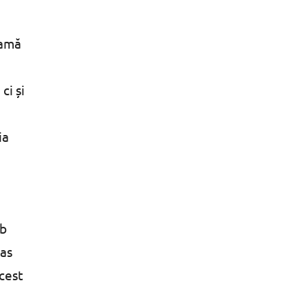
oamă
ci și
ia
ub
pas
Acest