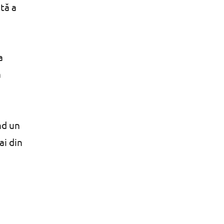
ntă a
a
a
nd un
ai din