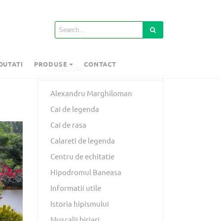
OUTATI
PRODUSE
CONTACT
CATEGORII
Alexandru Marghiloman
Cai de legenda
Cai de rasa
Calareti de legenda
Centru de echitatie
Hipodromul Baneasa
Informatii utile
Istoria hipismului
Muscalii birjari