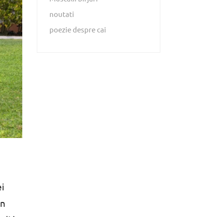
noutati
poezie despre cai
ei
în