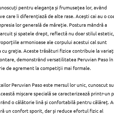
unoscuți pentru eleganța și frumusețea lor, având
tive care îi diferențiază de alte rase. Acești cai au o c
mpresia lor generală de măreție. Postura mândră a
rcuit și spatele drept, reflectă nu doar stilul estetic, 
oporțiile armonioase ale corpului acestui cal sunt
u grația. Aceste trăsături fizice contribuie la variaț
 montare, demonstrând versatilitatea Peruvian Paso în
lărie de agrement la competiții mai formale.
cailor Peruvian Paso este mersul lor unic, cunoscut s
Această mișcare specială se caracterizează printr-un 
gurând o călătorie lină și confortabilă pentru călăreț. 
ă un confort sporit, dar și reduce efortul fizic al