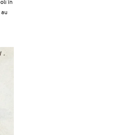
oli în
e au