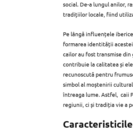
social. De-a lungul anilor, 
tradițiilor locale, fiind util
Pe lângă influențele iberice
formarea identității acestei 
cailor au fost transmise din
contribuie la calitatea și e
recunoscută pentru frumusețe
simbol al moștenirii cultura
întreaga lume. Astfel, caii 
regiunii, ci și tradiția vie a
Caracteristicile