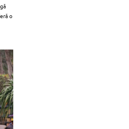
ngă
feră o