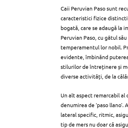
Caii Peruvian Paso sunt rec
caracteristici fizice distinc
bogată, care se adaugă la i
Peruvian Paso, cu gâtul său a
temperamentul lor nobil. Pr
evidente, îmbinănd puterea c
stilurilor de întreținere și
diverse activități, de la că
Un alt aspect remarcabil al 
denumirea de ‘paso llano’. 
lateral specific, ritmic, asi
tip de mers nu doar că asigur