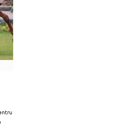
pentru
e