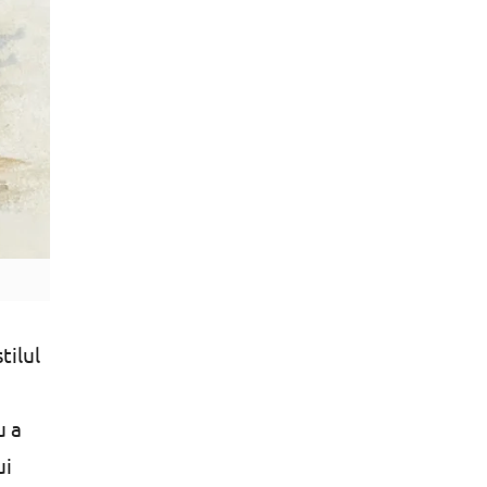
tilul
u a
ui