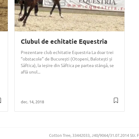
Clubul de echitatie Equestria
Prezentare club echitatie Equestria La doar trei
“obstacole” de București (Otopeni, Balotești și
Săftica), la ieșire din Săftica pe partea stângă, se
află unul...
dec. 14, 2018
Cotton Tree, 33442033, J40/9064/31.07.2014 Str. Floa