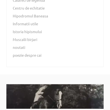
Calareti de legenda
Centru de echitatie
Hipodromul Baneasa
Informatii utile
Istoria hipismului
Muscalii birjari
noutati
poezie despre cai