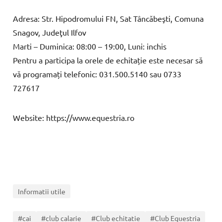
Adresa:
Str. Hipodromului FN, Sat Tâncăbeşti, Comuna
Snagov, Judeţul Ilfov
Marti – Duminica: 08:00 – 19:00, Luni: inchis
Pentru a participa la orele de echitație este necesar să
vă programați telefonic: 031.500.5140 sau 0733
727617
Website: https://www.equestria.ro
Informatii utile
#cai
#club calarie
#Club echitatie
#Club Equestria