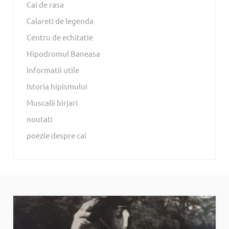
Cai de rasa
Calareti de legenda
Centru de echitatie
Hipodromul Baneasa
Informatii utile
Istoria hipismului
Muscalii birjari
noutati
poezie despre cai