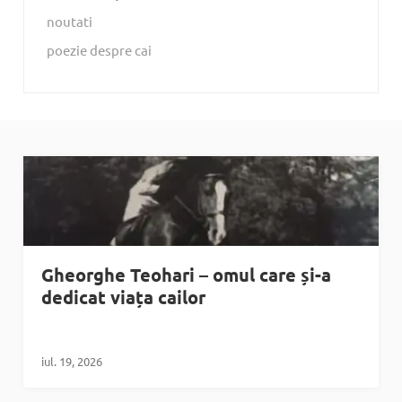
noutati
poezie despre cai
Gheorghe Teohari – omul care și-a
dedicat viața cailor
iul. 19, 2026