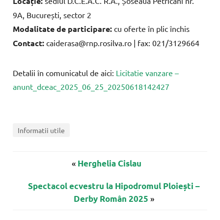
Locație:
sediul D.C.E.A.C. R.A., Șoseaua Petricani nr.
9A, București, sector 2
Modalitate de participare:
cu oferte în plic închis
Contact:
caiderasa@rnp.rosilva.ro
| fax: 021/3129664
Detalii în comunicatul de aici:
Licitatie vanzare –
anunt_dceac_2025_06_25_20250618142427
Informatii utile
«
Herghelia Cislau
Spectacol ecvestru la Hipodromul Ploiești –
»
Derby Român 2025