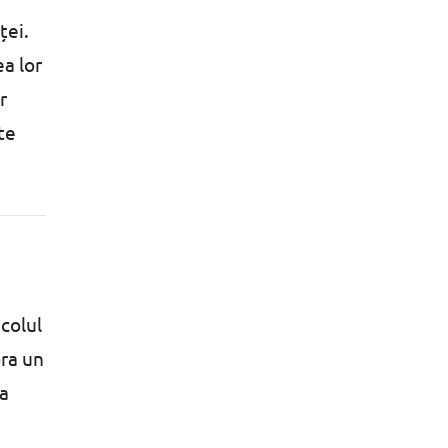
ței.
ea lor
r
te
ecolul
ora un
ea