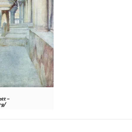
tt –
rg/