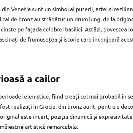
 din Veneția sunt un simbol al puterii, artei și rezilien
i cai de bronz au străbătut un drum lung, de la origin
cinste pe fațada celebrei basilici. Astăzi, povestea lo
fascinați de frumusețea și istoria care înconjoară aces
ioasă a cailor
perioadei elenistice, fiind creați cel mai probabil în s
u fost realizați în Grecia, din bronz aurit, pentru a dec
 original este incert, poziția dinamică și expresivitat
 măiestrie artistică remarcabilă.