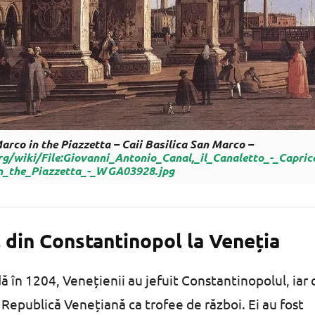
arco in the Piazzetta – Caii Basilica San Marco –
g/wiki/File:Giovanni_Antonio_Canal,_il_Canaletto_-_Capricc
n_the_Piazzetta_-_WGA03928.jpg
din Constantinopol la Veneția
 în 1204, Venețienii au jefuit Constantinopolul, iar c
 Republică Venețiană ca trofee de război. Ei au fost