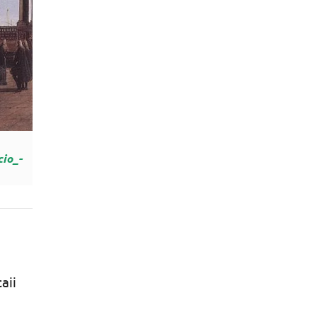
io_-
aii