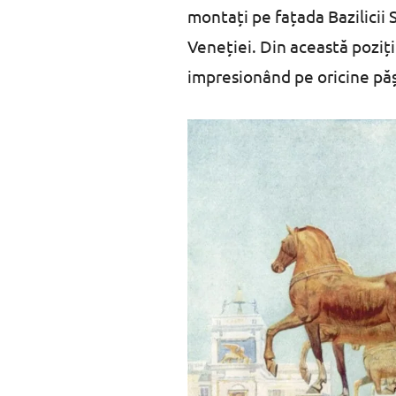
montați pe fațada Bazilicii 
Veneției. Din această poziți
impresionând pe oricine păș