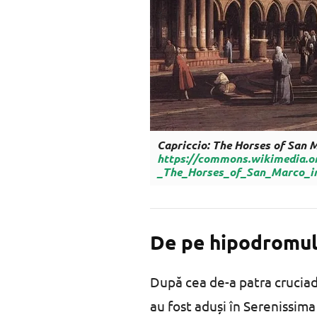
Capriccio: The Horses of San M
https://commons.wikimedia.or
_The_Horses_of_San_Marco_i
De pe hipodromul 
După cea de-a patra cruciadă
au fost aduși în Serenissima