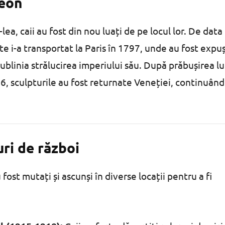
leon
I-lea, caii au fost din nou luați de pe locul lor. De data
 i-a transportat la Paris în 1797, unde au fost expuș
sublinia strălucirea imperiului său. După prăbușirea lu
6, sculpturile au fost returnate Veneției, continuând
uri de război
 fost mutați și ascunși în diverse locații pentru a fi