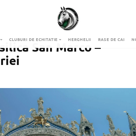
CLUBURI DE ECHITATIE
HERGHELII
RASE DE CAI
N
asilica San Marco –
riei