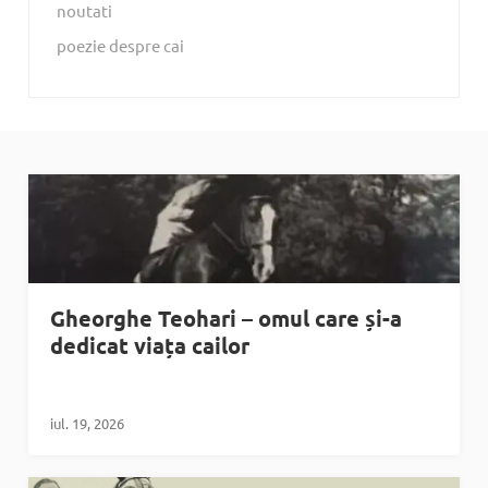
noutati
poezie despre cai
Gheorghe Teohari – omul care și-a
dedicat viața cailor
iul. 19, 2026