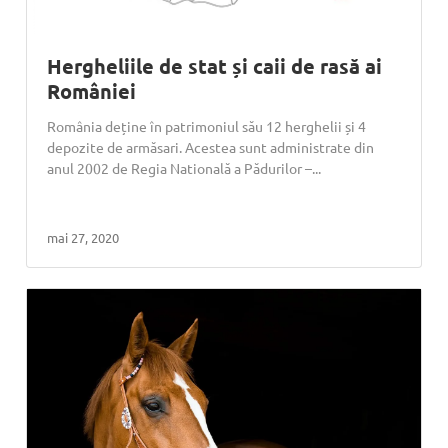
Hergheliile de stat și caii de rasă ai
României
România deține în patrimoniul său 12 herghelii și 4
depozite de armăsari. Acestea sunt administrate din
anul 2002 de Regia Natională a Pădurilor –...
mai 27, 2020