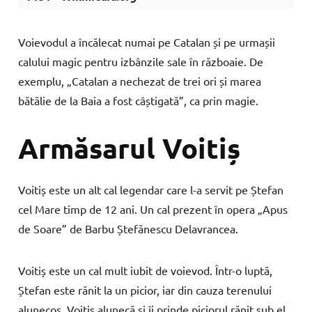
Voievodul a încălecat numai pe Catalan și pe urmașii
calului magic pentru izbânzile sale în războaie. De
exemplu, „Catalan a nechezat de trei ori și marea
bătălie de la Baia a fost câștigată”, ca prin magie.
Armăsarul Voitiș
Voitiș este un alt cal legendar care l-a servit pe Ștefan
cel Mare timp de 12 ani. Un cal prezent în opera „Apus
de Soare” de Barbu Ștefănescu Delavrancea.
Voitiș este un cal mult iubit de voievod. Într-o luptă,
Ștefan este rănit la un picior, iar din cauza terenului
alunecos, Voitiș alunecă și îi prinde piciorul rănit sub el.