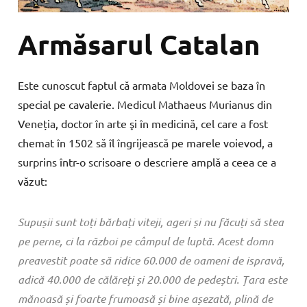
Armăsarul Catalan
Este cunoscut faptul că armata Moldovei se baza în
special pe cavalerie. Medicul Mathaeus Murianus din
Veneția, doctor în arte şi în medicină, cel care a fost
chemat în 1502 să îl îngrijească pe marele voievod, a
surprins într-o scrisoare o descriere amplă a ceea ce a
văzut:
Supușii sunt toți bărbați viteji, ageri și nu făcuți să stea
pe perne, ci la război pe câmpul de luptă. Acest domn
preavestit poate să ridice 60.000 de oameni de ispravă,
adică 40.000 de călăreți și 20.000 de pedeștri. Țara este
mănoasă și foarte frumoasă și bine așezată, plină de