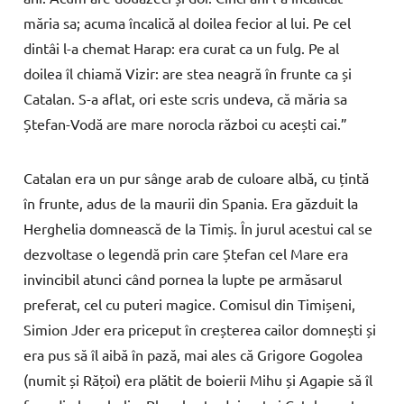
măria sa; acuma încalică al doilea fecior al lui. Pe cel
dintâi l-a chemat Harap: era curat ca un fulg. Pe al
doilea îl chiamă Vizir: are stea neagră în frunte ca și
Catalan. S-a aflat, ori este scris undeva, că măria sa
Ștefan-Vodă are mare norocla război cu acești cai.”
Catalan era un pur sânge arab de culoare albă, cu țintă
în frunte, adus de la maurii din Spania. Era găzduit la
Herghelia domnească de la Timiș. În jurul acestui cal se
dezvoltase o legendă prin care Ștefan cel Mare era
invincibil atunci când pornea la lupte pe armăsarul
preferat, cel cu puteri magice. Comisul din Timișeni,
Simion Jder era priceput în creșterea cailor domnești și
era pus să îl aibă în pază, mai ales că Grigore Gogolea
(numit și Rățoi) era plătit de boierii Mihu și Agapie să îl