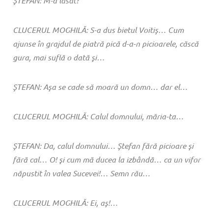
ŞTEFAN: M-a lăsat?
CLUCERUL MOGHILĂ: S-a dus bietul Voitiş… Cum
ajunse în grajdul de piatră pică d-a-n picioarele, căscă
gura, mai suflă o dată şi…
ŞTEFAN: Aşa se cade să moară un domn… dar el…
CLUCERUL MOGHILĂ: Calul domnului, măria-ta…
ŞTEFAN: Da, calul domnului… Ştefan fără picioare şi
fără cal… O! şi cum mă ducea la izbândă… ca un vifor
năpustit în valea Sucevei!… Semn rău…
CLUCERUL MOGHILĂ: Ei, aş!…