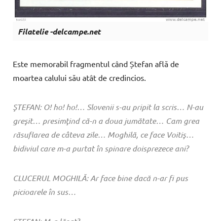
Filatelie -delcampe.net
Este memorabil fragmentul când Ștefan află de
moartea calului său atât de credincios.
ŞTEFAN: O! ho! ho!… Slovenii s-au pripit la scris… N-au
greşit… presimţind că-n a doua jumătate… Cam grea
răsuflarea de câteva zile… Moghilă, ce face Voitiş…
bidiviul care m-a purtat în spinare doisprezece ani?
CLUCERUL MOGHILĂ: Ar face bine dacă n-ar fi pus
picioarele în sus…