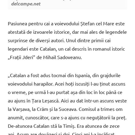
delcampe.net
Pasiunea pentru cai a voievodului Ștefan cel Mare este
atestată de izvoarele istorice, dar mai ales de legendele
surprinse de diverși autori. Unul dintre primii cai
legendari este Catalan, un cal descris în romanul istoric
„Frații Jderi” de Mihail Sadoveanu.
„Catalan a fost adus tocmai din Ispania, din grajdurile
voievodului harapilor. Acei hoți iscusiți l-au ținut ascuns
o vreme, pe urmă l-au purtat așa din loc în loc până ce
au ajuns în Țara Leșască. Aici au dat într-un ascuns veste
la Varșava, la Crâm și la Suceava. Comisul a trimes om
anumit, cunoscător, care s-a ajuns cu neguțătorii la preț.
De-atuncea Catalan stă la Timiș. Era atuncea de zece
ani. Acum are douăzeci și doi. Cinci ani l-a încălicat