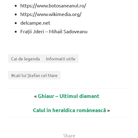
https://www.botosaneanul.ro/
https://www.wikimedia.org/
delcampe.net
Frații Jderi – Mihail Sadoveanu
Cai de legenda
Informatii utile
#caii lui Ștefan cel Mare
«
Ghiaur – Ultimul diamant
»
Calul în heraldica românească
Share