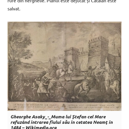
fure din herghelie. Planul este dejucat și Catalan este
salvat.
Gheorghe Asaky_-_Muma lui Ştefan cel Mare
refuzând intrarea fiului său în cetatea Neamţ în
1484 – Wikimedia.org