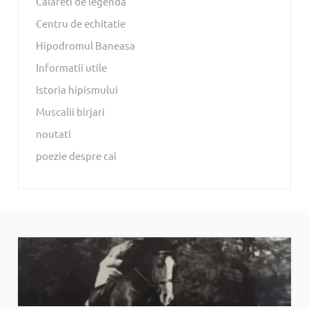
Calareti de legenda
Centru de echitatie
Hipodromul Baneasa
Informatii utile
Istoria hipismului
Muscalii birjari
noutati
poezie despre cai