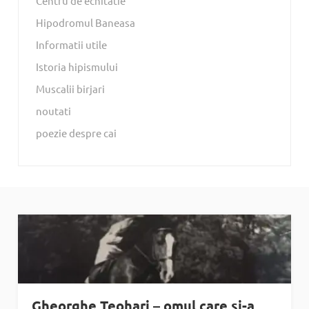
Centru de echitatie
Hipodromul Baneasa
Informatii utile
Istoria hipismului
Muscalii birjari
noutati
poezie despre cai
Gheorghe Teohari – omul care și-a