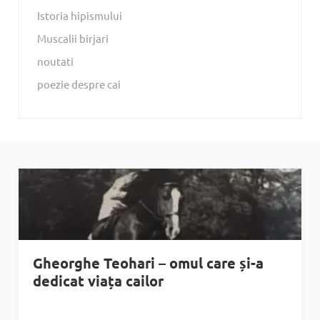
Istoria hipismului
Muscalii birjari
noutati
poezie despre cai
Gheorghe Teohari – omul care și-a
dedicat viața cailor