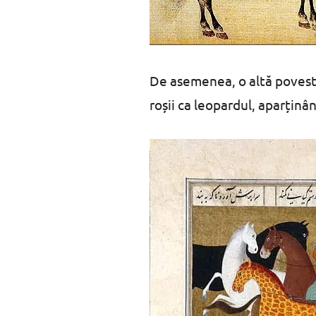
De asemenea, o altă poveste
roșii ca leopardul, aparținâ