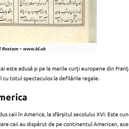
l Rostam – www.bl.uk
cai este adusă și pe la marile curți europene din Franț
l cu totul spectaculos la defilările regale.
merica
us caii în America, la sfârșitul secolului XVI. Este cu
ciare caii au dispărut de pe continentul American, ace