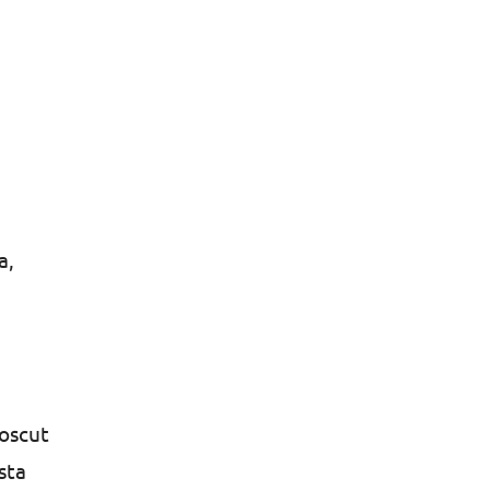
a,
noscut
sta