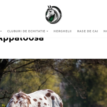
CLUBURI DE ECHITATIE
HERGHELII
RASE DE CAI
N
 Appaloosa