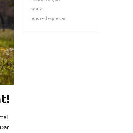
noutati
poezie despre cai
t!
 mai
 Dar