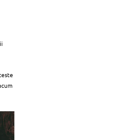
ii
ceste
 acum