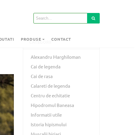
OUTATI
PRODUSE
CONTACT
CATEGORII
Alexandru Marghiloman
Cai de legenda
Cai de rasa
Calareti de legenda
Centru de echitatie
Hipodromul Baneasa
Informatii utile
Istoria hipismului
Muscalii birjari