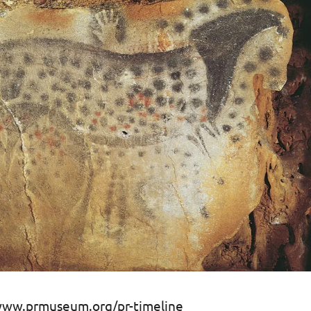
//www.prmuseum.org/pr-timeline