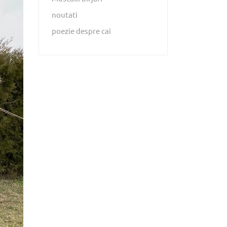
noutati
poezie despre cai