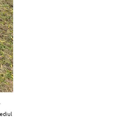
r
sediul