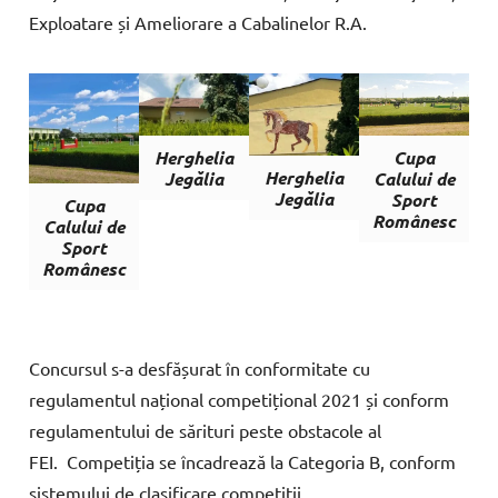
Exploatare și Ameliorare a Cabalinelor R.A.
Cupa
Herghelia
Herghelia
Calului de
Jegălia
Jegălia
Sport
Cupa
Românesc
Calului de
Sport
Românesc
Concursul s-a desfășurat în conformitate cu
regulamentul național competițional 2021 și conform
regulamentului de sărituri peste obstacole al
FEI. Competiția se încadrează la Categoria B, conform
sistemului de clasificare competiții.