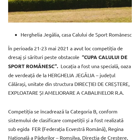
Herghelia Jegălia, casa Calului de Sport Românesc
În perioada 21-23 mai 2021 a avut loc competiția de
dresaj și sărituri peste obstacole
“CUPA CALULUI DE
SPORT ROMÂNESC”.
Locația a fost una specială, oaza
de verdeață de la HERGHELIA JEGĂLIA – județul
Călărași, unitate din structura DIRECȚIEI DE CREȘTERE,
EXPLOATARE ȘI AMELIORARE A CABALINELOR R.A.
Competiția se încadrează la Categoria B, conform
sistemului de clasificare competiții și a fost realizată
sub egida FER (Federația Ecvestră Română), Regina
Națională a Pădurilor – Romsilva, Direcția de Creștere,