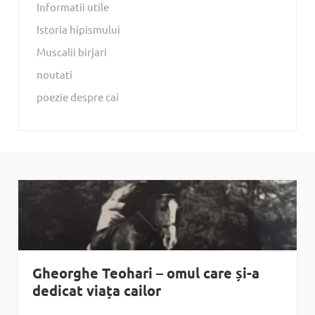
Informatii utile
Istoria hipismului
Muscalii birjari
noutati
poezie despre cai
Gheorghe Teohari – omul care și-a
dedicat viața cailor