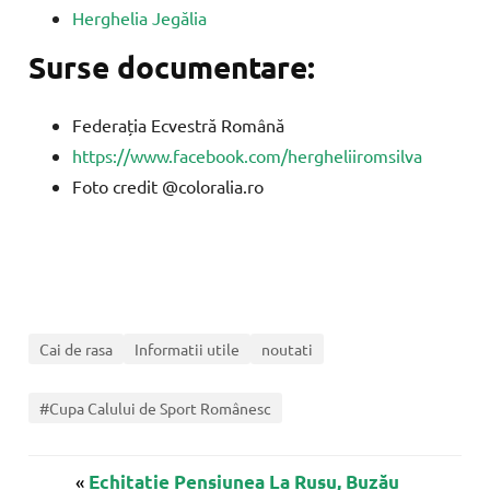
Herghelia Jegălia
Surse documentare:
Federația Ecvestră Română
https://www.facebook.com/hergheliiromsilva
Foto credit @coloralia.ro
Cai de rasa
Informatii utile
noutati
#Cupa Calului de Sport Românesc
«
Echitație Pensiunea La Rusu, Buzău