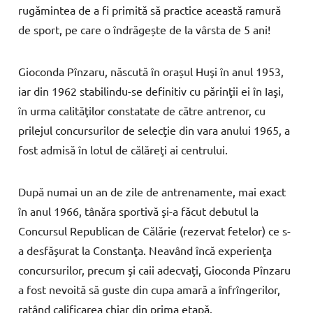
rugămintea de a fi primită să practice această ramură
de sport, pe care o îndrăgește de la vârsta de 5 ani!
Gioconda
Pînzaru
, născută în orașul Huşi în anul 1953,
iar din 1962 stabilindu-se definitiv cu părinţii ei în Iaşi,
în urma calităţilor constatate de către antrenor, cu
prilejul concursurilor de selecţie din vara anului 1965, a
fost admisă în lotul de călăreţi ai centrului.
După numai un an de zile de antrenamente, mai exact
în anul 1966, tânăra sportivă şi-a făcut debutul la
Concursul Republican de Călărie (rezervat fetelor) ce s-
a desfăşurat la Constanţa. Neavând încă experienţa
concursurilor, precum şi caii adecvaţi,
Gioconda
Pînzaru
a
fost
nevoită
să
guste
din
cupa
amară
a î
nfrîngerilor,
ratând
calificarea
chiar
din
prima
etapă.