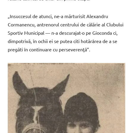
„Insuccesul
de
atunci,
ne-a
măr
turisit
Alexandru
Cormanencu,
an
trenorul
centrului
de
călărie
al
Clubului
Sportiv
Municipal
—
n-a
descurajat-o
pe
Gioconda
ci,
dim
potrivă, î
n
ochii
ei
se
putea
citi
hotărârea
de
a
se
pregăti î
n
conti
nuare
cu
perseverenţă”.