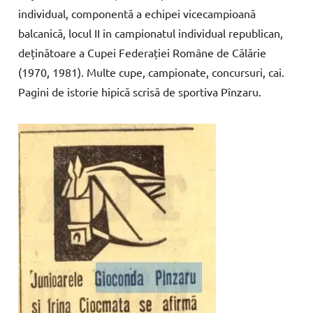
individual, c
ompo
nentă
a
echipei
vicecampi
oană
balcanică,
locul
II
in
campionatul
individual
repu
blican,
deținătoare a Cupei Federației Române de Călărie
(1970, 1981). Multe cupe, campionate, concursuri, cai.
Pagini de istorie hipică scrisă de sportiva Pînzaru.