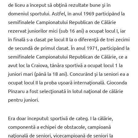
de
liceu
a
început
să
ob
ţină
rezultate
bune
şi
în
do
meniul
sportului.
Astfel, î
n
anul
1969
participând
la
semifinalele
Campionatului
Republican
de
Călă
rie
rezervat
juniorilor
mici (
sub
16
ani)
a
ocupat
locul
I,
iar
în
fi
nală
s-
a
clasat
pe
locul
II
la
o
di
ferenţă
de
trei
zecimi
de
secundă
de
primul
clasat. Î
n
anul
1971,
par
ticipând
la
semifinalele
Campiona
tului
Republican
de
Călărie,
ce
a
avut
loc
la
Craiova
,
tânăra
sportivă
a
ocupat
locul
1
la
juniori
mari (
până
la 18
ani).
Concurând
şi
la
seniori
ea
a
ocupat
locul
II
la
proba
uşoa
ră
internaţională.
Gioconda
Pîn
zaru
a
fost
selecţionată î
n
lotul
naţional
de
călărie
pentru
juniori.
Era doar începutul:
sportivă
de
categ.
I
la
călă
rie,
componentă
a
echipei
de
obstacole,
campioană
naţională
de
seniori,
vicecam
pioană
de
seniori
la