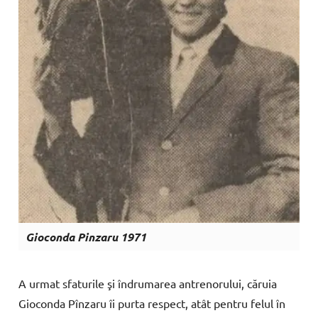
Gioconda Pinzaru 1971
A
urmat
sfaturile
şi
îndrumarea
antrenorului,
căruia
Gioconda
Pîn
zaru
î
i
purta
respect,
atât
pentru
felul î
n