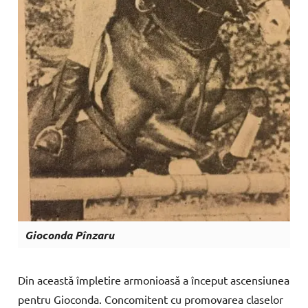
Gioconda Pînzaru
Din
această
împletire
ar
monioasă
a
început
ascensiunea
pentru
Gioconda
.
Concomitent
cu
promovarea
claselor