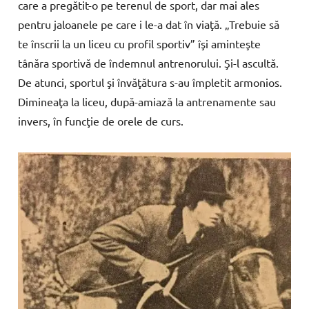
care
a
pregătit-o
pe
terenul
de
sport,
dar
mai
ales
pen
tru
jaloanele
pe
care
i
le-a
dat î
n
viaţă. „
Trebuie
să
te
înscrii
la
un
liceu
cu
profil
sportiv” î
şi
amin
teşte
tânăra
sportivă
de
îndemnul
antrenorului.
Şi-l
ascultă.
De
a
tunci,
sportul
şi
învăţătura
s-au
împletit
armonios.
Dimineaţa
la
liceu,
după-amiază
la
antrenamen
te
sau
invers,
în
funcţie
de
orele
de
curs.