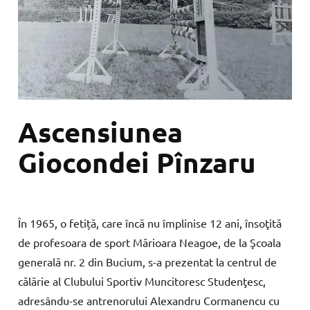
Ascensiunea
Giocondei
Pînzaru
În 1965,
o
fetiță,
care încă
nu
împlinise
12
ani, î
nso
ţită
de
profesoara
de
sport
Mări
oara
Neagoe,
de
la
Şcoala
generală
nr.
2
din
Bucium,
s-a
prezentat
la
centrul
de
călărie
al
Clubului
Spor
tiv
Muncitoresc
Studenţesc,
adresâ
ndu-se
antrenorului Alexandru Cormanencu cu