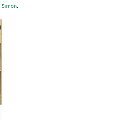
n Simon
.