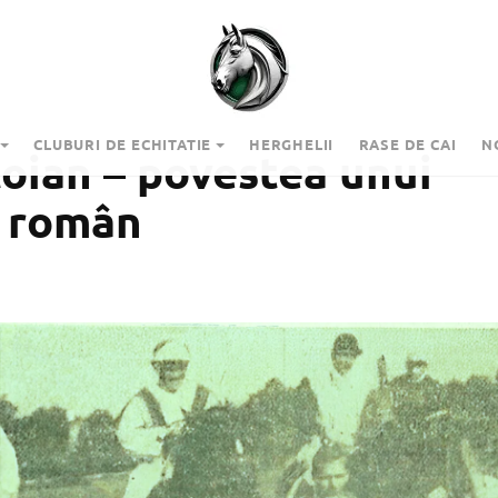
CLUBURI DE ECHITATIE
HERGHELII
RASE DE CAI
N
oian – povestea unui
 român