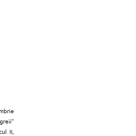
ombrie
reii”
ul II,