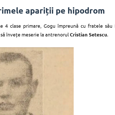
primele apariții pe hipodrom
le 4 clase primare, Gogu împreună cu fratele său 
r să învețe meserie la antrenorul
Cristian Setescu
.