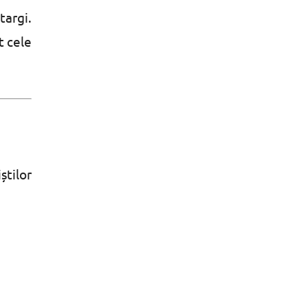
targi.
t cele
știlor