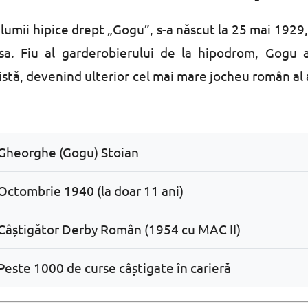
umii hipice drept „Gogu”, s-a născut la 25 mai 1929,
asa. Fiu al garderobierului de la hipodrom, Gogu 
istă, devenind ulterior cel mai mare jocheu român al 
Gheorghe (Gogu) Stoian
Octombrie 1940 (la doar 11 ani)
Câștigător Derby Român (1954 cu MAC II)
Peste 1000 de curse câștigate în carieră