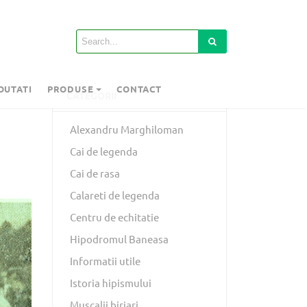
OUTATI
PRODUSE
CONTACT
CATEGORII
Alexandru Marghiloman
Cai de legenda
Cai de rasa
Calareti de legenda
Centru de echitatie
Hipodromul Baneasa
Informatii utile
Istoria hipismului
Muscalii birjari