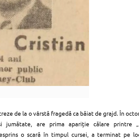
reze de la o vârstă fragedă ca băiat de grajd. În oct
 jumătate, are prima apariție călare printre „g
esprins o scară în timpul cursei, a terminat pe loc